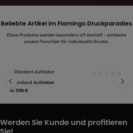
Beliebte Artikel im Flamingo Druckparadies
Diese Produkte werden besonders oft bestellt - entdecke
unsere Favoriten für individuelle Drucke.
Produktgalerie überspringen
Durchschnittliche 
Standard Aufkleber
Regulärer Preis:
7,95 €
Ab
Werden Sie Kunde und profitieren
Sie!