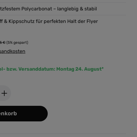
tzfestem Polycarbonat – langlebig & stabil
iff & Kippschutz für perfekten Halt der Flyer
95 €
(5% gespart)
rsandkosten
ol- bzw. Versanddatum:
Montag 24. August*
ib den gewünschten Wert ein oder benutz
enkorb