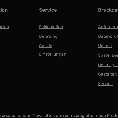
tion
Service
Druckda
arten
Reklamation
Anforder
Beratung
Datenprü
Cookie
Upload
Einstellungen
Später pe
Online ge
Gestalten
Service
g erscheinenden Newsletter, um rechtzeitig über neue Prod