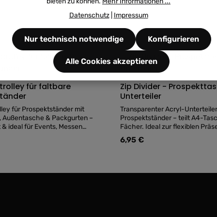
bieten zu können.
Mehr Informationen ...
Datenschutz
|
Impressum
Nur technisch notwendige
Konfigurieren
Alle Cookies akzeptieren
on 0 von 5 Sternen
Durchschnittliche Bewertung von 0 von 5 Ster
Dur
rolley für faltbare
Zip Divider - Prospektta
tänder
Unterteiler
lley für Prospektständer mit
Transparenter Acryl-Unterteiler
f, Außentasche & Packgurten –
Prospektständer – teilt A4-Tas
t & ideal für Events, Messen
Fächer. Ideal zur flexiblen Präs
ationen.
kleinerer Flyer & Karten.
6,95 €
is:
Regulärer Preis: