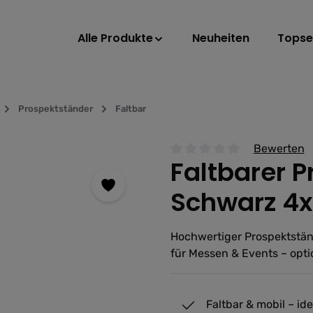
Alle Produkte
Neuheiten
Topsel
Prospektständer
Faltbar
Bewerten
Faltbarer 
Durchschnittliche Bewertu
Schwarz 4
Hochwertiger Prospektstände
für Messen & Events – optio
Faltbar & mobil – i