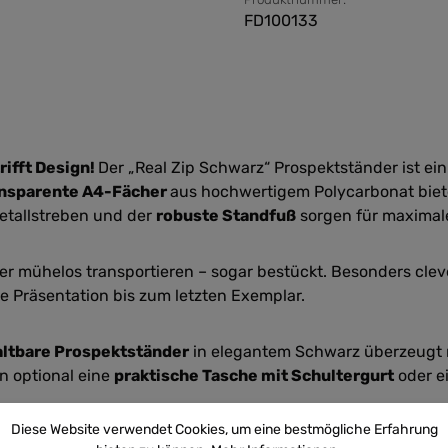
FD100133
rifft Design!
Der „Real Zip Schwarz“ Prospektständer ist ein
ansparente A4-Fächer
aus hochwertigem Polycarbonat biete
Metallstreben und der
robuste Standfuß
sorgen für maximale
ller mühelos transportieren – sogar bestückt. Besonders clev
e Präsentation bis zum letzten Exemplar.
altbare Prospektständer
in elegantem Schwarz überzeugt m
nn optional eine
praktische Tasche mit Schultergurt
oder e
Diese Website verwendet Cookies, um eine bestmögliche Erfahrung