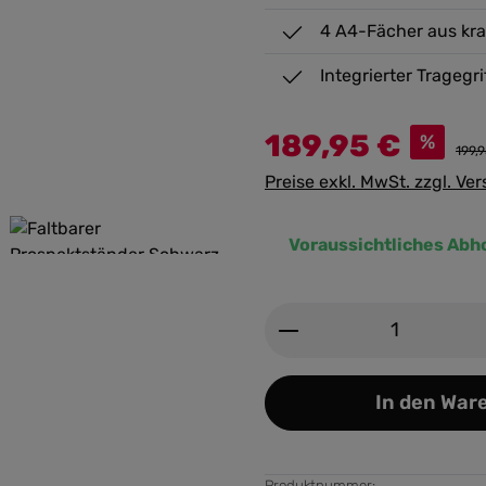
4 A4-Fächer aus kra
Integrierter Tragegr
189,95 €
%
199,
Preise exkl. MwSt. zzgl. Ve
Voraussichtliches Abh
Produkt Anzahl: G
In den War
Produktnummer: