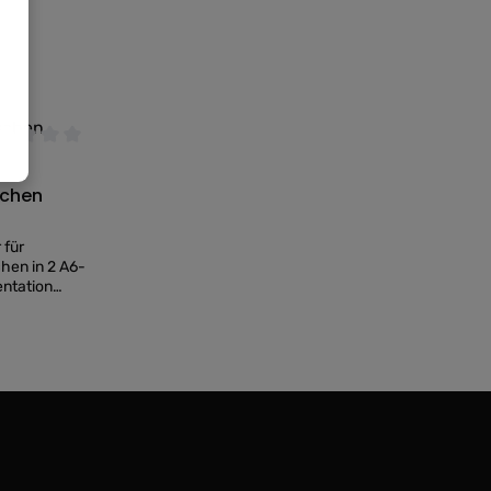
nen
chschnittliche Bewertung von 0 von 5 Sternen
schen
 für
chen in 2 A6-
entation