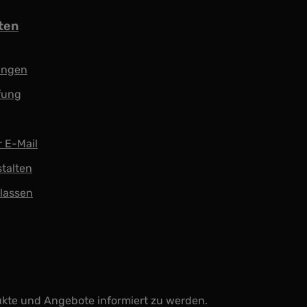
ten
ungen
fung
r E-Mail
stalten
 lassen
ukte und Angebote informiert zu werden.