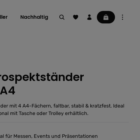
Du hast 0 Produkte auf dem Mer
Warenkorb enthä
ler
Nachhaltig
Prospektständer
ng von 0 von 5 Sternen
xA4
r mit 4 A4-Fächern, faltbar, stabil & kratzfest. Ideal
nal mit Tasche oder Trolley erhältlich.
deal für Messen, Events und Präsentationen