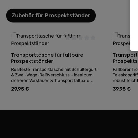
Zubehör für Prospektständer
Produktgalerie überspringen
Durchschnittliche Bewertung v
Transporttasche für faltbare
Transportt
Prospektständer
Prospekts
Reißfeste Transporttasche mit Schultergurt
Faltbarer Tro
& Zwei-Wege-Reißverschluss – ideal zum
Teleskopgrif
sicheren Verstauen & Transport faltbarer
robust, leich
Prospektständer.
oder Präsent
29,95 €
39,95 €
Regulärer Preis:
Regulärer Pre