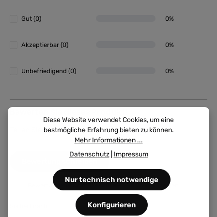
Gut (0)
0%
Akzeptierbar (0)
0%
Unbefriedigend (0)
0%
Bewerten Sie dieses Produkt!
Diese Website verwendet Cookies, um eine
Teilen Sie Ihre Erfahrungen mit anderen Kunden.
bestmögliche Erfahrung bieten zu können.
Mehr Informationen ...
Datenschutz
|
Impressum
Bewertung schreiben
Nur technisch notwendige
Bewertungen nur in der aktuellen Sprache anzeigen.
Konfigurieren
Sortiert nach