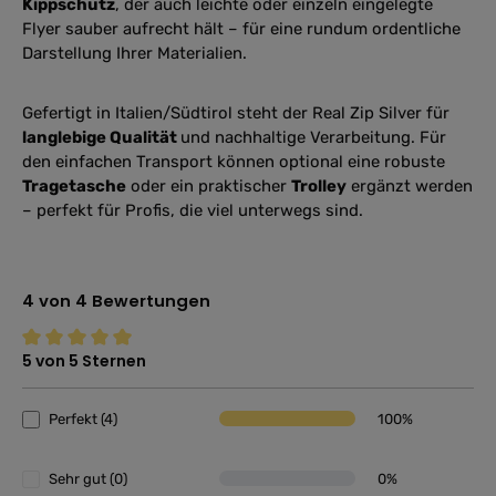
Kippschutz
, der auch leichte oder einzeln eingelegte
Flyer sauber aufrecht hält – für eine rundum ordentliche
Darstellung Ihrer Materialien.
Gefertigt in Italien/Südtirol steht der Real Zip Silver für
langlebige Qualität
und nachhaltige Verarbeitung. Für
den einfachen Transport können optional eine robuste
Tragetasche
oder ein praktischer
Trolley
ergänzt werden
– perfekt für Profis, die viel unterwegs sind.
4 von 4 Bewertungen
5 von 5 Sternen
Durchschnittliche Bewertung von 5 von 5 Sternen
Perfekt (4)
100%
Sehr gut (0)
0%