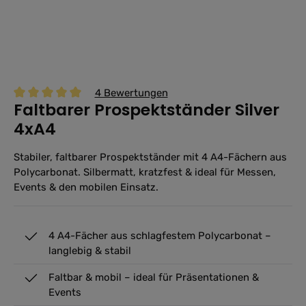
4 Bewertungen
Faltbarer Prospektständer Silver
Durchschnittliche Bewertung von 5 von 5 Sternen
4xA4
Stabiler, faltbarer Prospektständer mit 4 A4-Fächern aus
Polycarbonat. Silbermatt, kratzfest & ideal für Messen,
Events & den mobilen Einsatz.
4 A4-Fächer aus schlagfestem Polycarbonat –
langlebig & stabil
Faltbar & mobil – ideal für Präsentationen &
Events