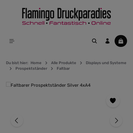
alt springen
Waren
Du bist hier:
Home
Alle Produkte
Displays und Systeme
Prospektständer
Faltbar
Bildergalerie überspringen