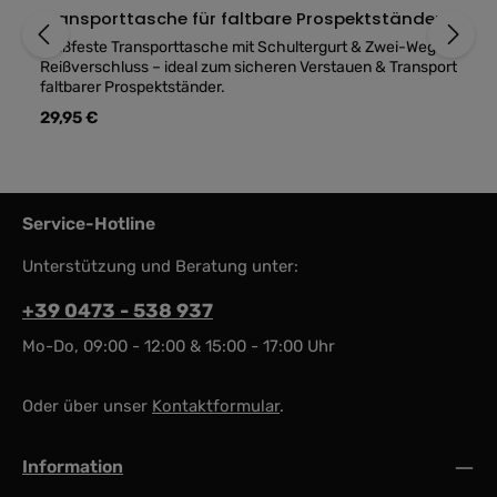
Durchschnittliche B
Transporttasche für faltbare Prospektständer
Reißfeste Transporttasche mit Schultergurt & Zwei-Wege-
Reißverschluss – ideal zum sicheren Verstauen & Transport
faltbarer Prospektständer.
Regulärer Preis:
29,95 €
Service-Hotline
Unterstützung und Beratung unter:
+39 0473 - 538 937
Mo-Do, 09:00 - 12:00 & 15:00 - 17:00 Uhr
Oder über unser
Kontaktformular
.
Information