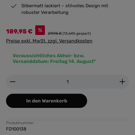
Silbermatt lackiert – stilvolles Design mit
robuster Verarbeitung
%
189,95 €
219,95 €
(13.64% gespart)
Preise exkl. MwSt. zzgl. Versandkosten
Voraussichtliches Abhol- bzw.
Versanddatum:
Freitag 14. August*
Produkt Anzahl: Gib den gewünschten Wert ein ode
In den Warenkorb
Produktnummer:
FD100138