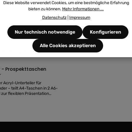
Diese Website verwendet Cookies, um eine bestmögliche Erfahrung
bieten zu können.
Mehr Informationen ...
Datenschutz
|
Impressum
Nur technisch notwendige
Konfigurieren
Alle Cookies akzeptieren
on 0 von 5 Sternen
Durchschnittliche Bewertung von 0 von 5 Ster
er - Prospekttaschen
r
r Acryl-Unterteiler für
der – teilt A4-Taschen in 2 A6-
 zur flexiblen Präsentation
er & Karten.
is: