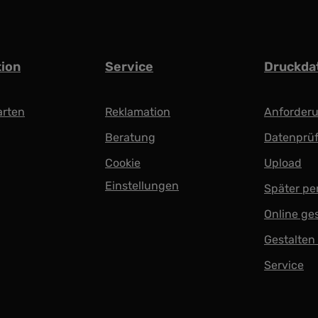
tion
Service
Druckda
arten
Reklamation
Anforder
Beratung
Datenprü
Cookie
Upload
Einstellungen
Später pe
Online ge
Gestalten
Service