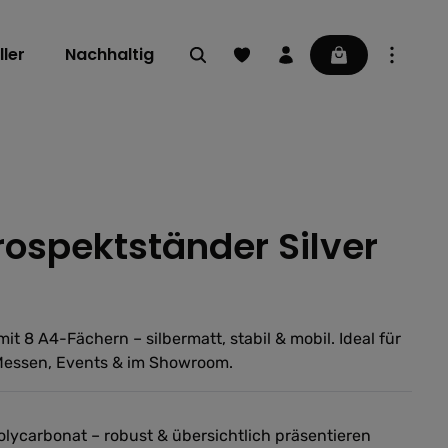
Du hast 0 Produkte auf dem Mer
Warenkorb enthä
ler
Nachhaltig
rospektständer Silver
ng von 0 von 5 Sternen
it 8 A4-Fächern – silbermatt, stabil & mobil. Ideal für
Messen, Events & im Showroom.
lycarbonat – robust & übersichtlich präsentieren