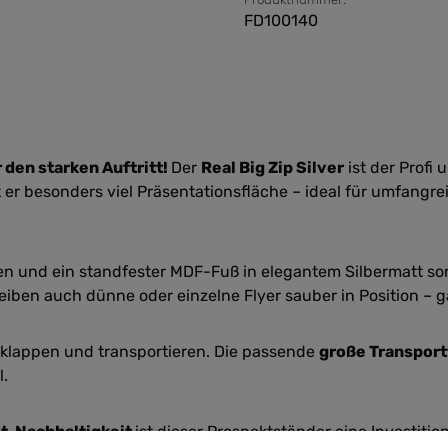
FD100140
 den starken Auftritt!
Der
Real Big Zip Silver
ist der Profi
 er besonders viel Präsentationsfläche – ideal für umfangre
eben und ein standfester MDF-Fuß in elegantem Silbermatt s
eiben auch dünne oder einzelne Flyer sauber in Position – 
nklappen und transportieren. Die passende
große Transport
l.
t, Nachhaltigkeit
ist dieser Prospektständer eine Investitio