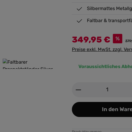
Silbermattes Metallg
Faltbar & transportf
349,95 €
%
379
Preise exkl. MwSt. zzgl. Ve
Voraussichtliches Abh
Produkt Anzahl: G
In den War
Produktnummer: