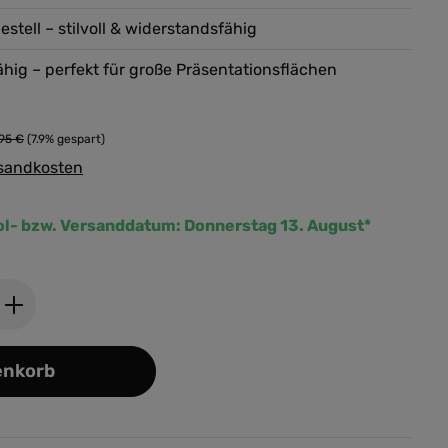
estell – stilvoll & widerstandsfähig
ähig – perfekt für große Präsentationsflächen
,95 €
(7.9% gespart)
rsandkosten
ol- bzw. Versanddatum:
Donnerstag 13. August*
ib den gewünschten Wert ein oder benutz
enkorb