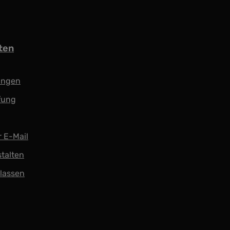
ten
ungen
fung
r E-Mail
stalten
 lassen