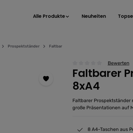
Alle Produkte
Neuheiten
Topsel
Prospektständer
Faltbar
Bewerten
Faltbarer P
Durchschnittliche Bewertu
8xA4
Faltbarer Prospektständer m
große Präsentationen auf 
8 A4-Taschen aus Po