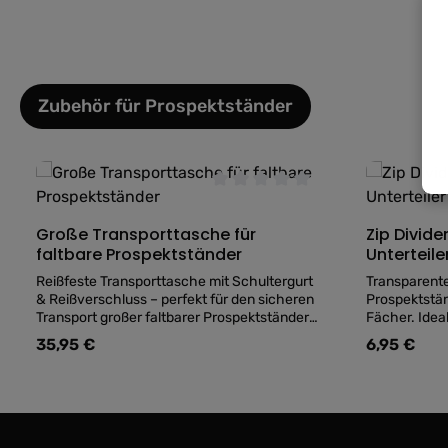
Zubehör für Prospektständer
Produktgalerie überspringen
Durchschnittliche Bewertung v
Große Transporttasche für
Zip Divid
faltbare Prospektständer
Unterteile
Reißfeste Transporttasche mit Schultergurt
Transparente
& Reißverschluss – perfekt für den sicheren
Prospektstän
Transport großer faltbarer Prospektständer
Fächer. Ideal
mit 8xA4-Fächern.
kleinerer Fly
35,95 €
6,95 €
Regulärer Preis:
Regulärer Pre