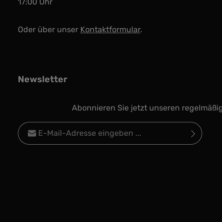
17:00 Uhr
Oder über unser
Kontaktformular
.
Newsletter
Abonnieren Sie jetzt unseren regelmäßi
E-Mail-Adresse*
Datenschutz
Die mit einem Stern (*) markierten Felder sind
Ich habe die
Datenschutzbestimmungen
zur
Pflichtfelder.
Kenntnis genommen und die
AGB
gelesen und
bin mit ihnen einverstanden.
*