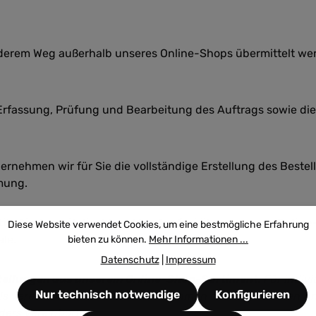
 anderem Weg außerhalb unseres Online-Shops übermittelt 
 Erfassung, Prüfung und Bearbeitung des Auftrags sowie di
nehmen wir für Sie die vollständige Erstellung des Bestell
mung.
ikel jederzeit direkt und kostenfrei über unseren Onlin
Diese Website verwendet Cookies, um eine bestmögliche Erfahrung
le.
bieten zu können.
Mehr Informationen ...
Datenschutz
|
Impressum
estellungen aus unserem Online-Shop-Sortiment.
Für indivi
Nur technisch notwendige
Konfigurieren
ls vereinbarten Konditionen im Rahmen des individuellen Ang
ders vereinbart.