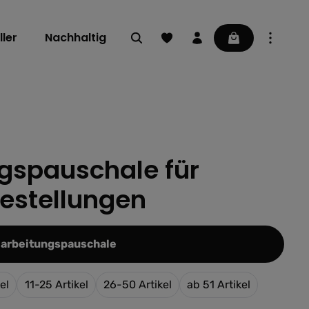
Du hast 0 Produkte auf dem Mer
Warenkorb enthä
ler
Nachhaltig
gspauschale für
ng von 0 von 5 Sternen
estellungen
auswählen
Bearbeitungspauschale
el
11-25 Artikel
26-50 Artikel
ab 51 Artikel