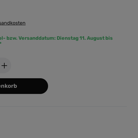
rsandkosten
ol- bzw. Versanddatum:
Dienstag 11. August bis
*
ib den gewünschten Wert ein oder benutz
enkorb