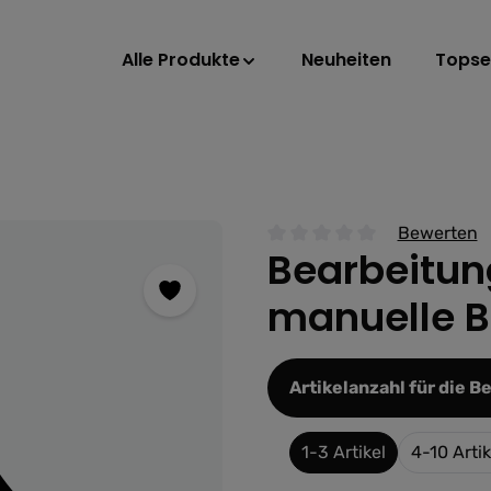
Alle Produkte
Neuheiten
Topsel
Bewerten
Bearbeitun
Durchschnittliche Bewertu
manuelle B
Artikelanzahl für die 
1-3 Artikel
4-10 Artik