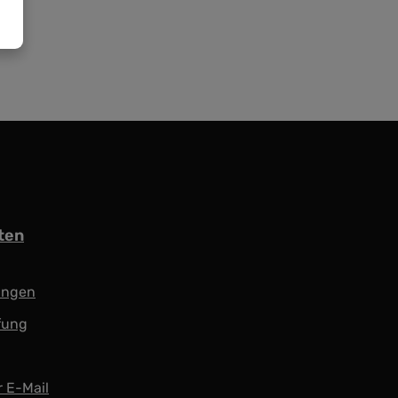
ten
ungen
fung
r E-Mail