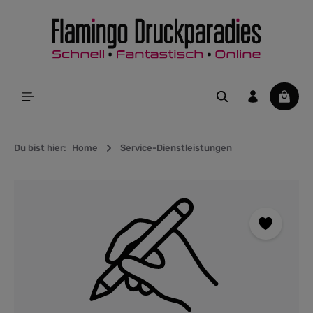
alt springen
Waren
Du bist hier:
Home
Service-Dienstleistungen
Bildergalerie überspringen