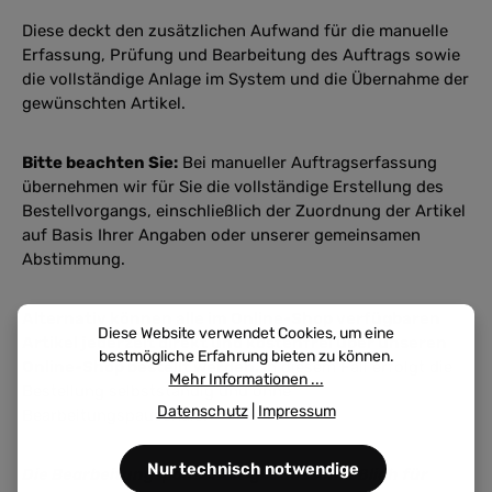
Diese deckt den zusätzlichen Aufwand für die manuelle
Erfassung, Prüfung und Bearbeitung des Auftrags sowie
die vollständige Anlage im System und die Übernahme der
gewünschten Artikel.
Bitte beachten Sie:
Bei manueller Auftragserfassung
übernehmen wir für Sie die vollständige Erstellung des
Bestellvorgangs, einschließlich der Zuordnung der Artikel
auf Basis Ihrer Angaben oder unserer gemeinsamen
Abstimmung.
Alternativ können alle im Online-Shop verfügbaren
Diese Website verwendet Cookies, um eine
Artikel jederzeit direkt und kostenfrei über unseren
bestmögliche Erfahrung bieten zu können.
Online-Shop bestellt werden.
In diesem Fall erfolgt die
Mehr Informationen ...
Bestellung selbstständig und ohne
Datenschutz
|
Impressum
Bearbeitungspauschale.
Nur technisch notwendige
Die Bearbeitungspauschale gilt ausschließlich für