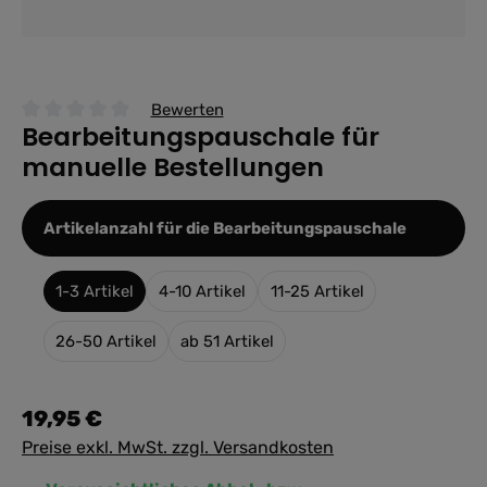
Bewerten
Bearbeitungspauschale für
Durchschnittliche Bewertung von 0 von 5 Sternen
manuelle Bestellungen
auswähle
Artikelanzahl für die Bearbeitungspauschale
1-3 Artikel
4-10 Artikel
11-25 Artikel
26-50 Artikel
ab 51 Artikel
19,95 €
Preise exkl. MwSt. zzgl. Versandkosten